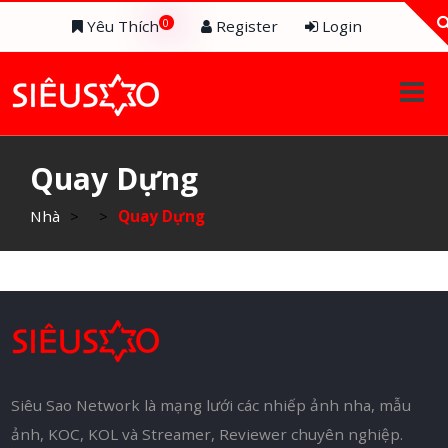
0
Yêu Thích
Register
Login
Quay Dựng
Nhà
>
>
Quay Dựng
Siêu Sao Network là mạng lưới các nhiếp ảnh nha, mẫu
ảnh, KOC, KOL và Streamer, Reviewer chuyên nghiệp.